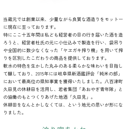
当蔵元では創業以来、少量ながら良質な酒造りをモットー
に現在に至っております。
特にここ十五年間は私ども経営者の目の行き届いた酒を造
ろうと、経営者杜氏の元に小仕込みで製造を行い、袋吊り
や全国的に数少なくなった「ヤヱガキ搾り機」を用いて搾
りを区別したこだわりの商品を提供しております。
軟水の特色を生かした丸みのある柔らかな味わいを目指し
て醸しており、2015年には岐阜県新酒鑑評会「純米の部」
において最高位の県知事賞を獲得いたしました。八百津町
久田見の休耕田を活用し、若者集団「あおやぎ青年隊」と
の協働のもとつくりあげた地酒「久田見」。
休耕田をなんとかしなくては、という地元の思いが形にな
りました。