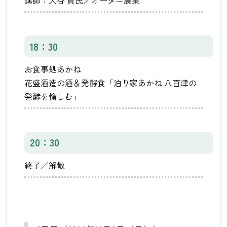
講師：大谷 貢氏／オータニ農業
18：30
お食事処あかね
花盛酒造の酒＆発酵食「泊り家あかね 八百津の
発酵を愉しむ」
20：30
終了／解散