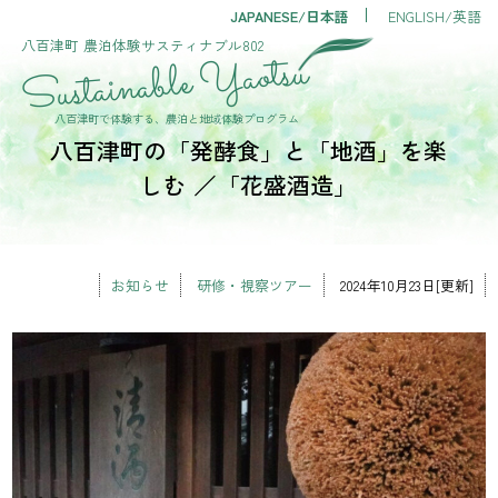
JAPANESE/日本語
ENGLISH/英語
八百津町 農泊体験
サスティナブル802
Sustainable Yaotsu
八百津町で体験する、農泊と地域体験プログラム
八百津町の「発酵食」と「地酒」を楽
しむ ／「花盛酒造」
お知らせ
研修・視察ツアー
2024年10月23日[更新]